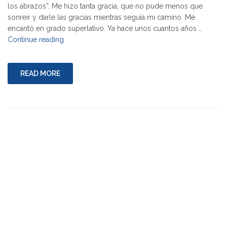
los abrazos”. Me hizo tanta gracia, que no pude menos que
sonreir y darle las gracias mientras seguía mi camino. Me
encantó en grado superlativo. Ya hace unos cuantos años …
"La
Continue reading
Chica
de
los
READ MORE
Abrazos"