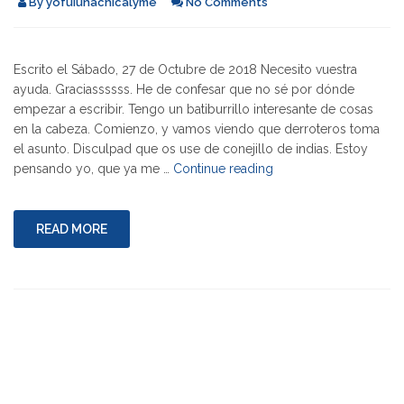
By
yofuiunachicalyme
No Comments
Escrito el Sábado, 27 de Octubre de 2018 Necesito vuestra
ayuda. Graciassssss. He de confesar que no sé por dónde
empezar a escribir. Tengo un batiburrillo interesante de cosas
en la cabeza. Comienzo, y vamos viendo que derroteros toma
el asunto. Disculpad que os use de conejillo de indias. Estoy
"Cajón
pensando yo, que ya me …
Continue reading
de
Sastre"
READ MORE