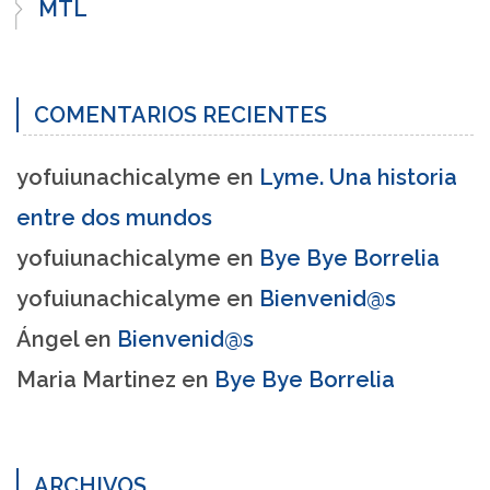
MTL
COMENTARIOS RECIENTES
yofuiunachicalyme
en
Lyme. Una historia
entre dos mundos
yofuiunachicalyme
en
Bye Bye Borrelia
yofuiunachicalyme
en
Bienvenid@s
Ángel
en
Bienvenid@s
Maria Martinez
en
Bye Bye Borrelia
ARCHIVOS