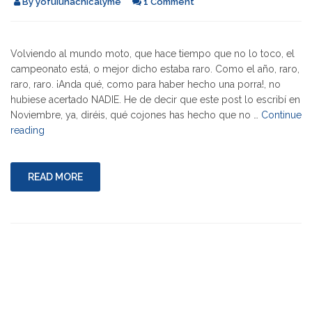
By
yofuiunachicalyme
1 Comment
Volviendo al mundo moto, que hace tiempo que no lo toco, el
campeonato está, o mejor dicho estaba raro. Como el año, raro,
raro, raro. ¡Anda qué, como para haber hecho una porra!, no
hubiese acertado NADIE. He de decir que este post lo escribí en
Noviembre, ya, diréis, qué cojones has hecho que no …
Continue
"Cuando
reading
me
descuelgue
y
READ MORE
tumbe"